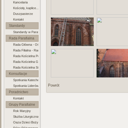
Kancelaria
Kościoły, kaplice...
Duszpasterze
Kontakt
Standardy
Standardy w Parafii
Ochrony Dzieci
Rada Parafialna
Rada Główna - Ośno
Rada Filialna - Radachów
Rada Kościelna Połęcko
Rada Kościelna Gronów
Rada Kościelna Sienno
Konsultacje
Spotkania Katechetyczne
Duszp.
Powrót
Spotkania Liderów Grup
Poradnictwo
Kontakt
Rodzinne
Grupy Parafialne
Rok Maryjny
Służba Liturgiczna Ołtarza
Oaza Dzieci Bożych