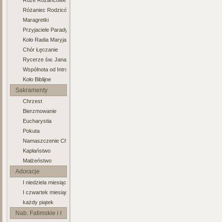
Róże Różancowe
Różaniec Rodziców
Maragretki
Przyjaciele Paradyża
Koło Radia Maryja
Chór Łęczanie
Rycerze św. Jana Pawła II
Wspólnota od Intronizacji NSPJ
Koło Biblijne
Sakramenty
Chrzest
Bierzmowanie
Eucharystia
Pokuta
Namaszczenie Chorych
Kapłaństwo
Małżeństwo
Adoracje
I niedziela miesiąca
I czwartek miesiąca
każdy piątek
Nab. Fatimskie i I