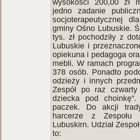
wysokości 200,00 zł mi
jedno zadanie publiczn
socjoterapeutycznej dl
gminy Ośno Lubuskie. Ś
tys. zł pochodziły z do
Lubuskie i przeznaczon
opiekuna i pedagoga ora
mebli. W ramach progra
378 osób. Ponadto podo
odzieży i innych prze
Zespół po raz czwarty
dziecka pod choinkę”.
paczek. Do akcji trad
harcerze z Zespołu 
Lubuskirn. Udział Zespoł
to: