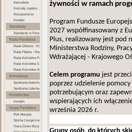
żywności w ramach prog
Kancelaria
Kościoły, kaplice...
Duszpasterze
Program Fundusze Europej
Kontakt
Standardy
2027 współfinasowany z Eu
Standardy w Parafii
Ochrony Dzieci
Plus, realizowany jest pod 
Rada Parafialna
Rada Główna - Ośno
Ministerstwa Rodziny, Pracy 
Rada Filialna - Radachów
Wdrażającej - Krajowego O
Rada Kościelna Połęcko
Rada Kościelna Gronów
Rada Kościelna Sienno
Celem programu
jest przec
Konsultacje
poprzez udzielenie pomocy
Spotkania Katechetyczne
Duszp.
Spotkania Liderów Grup
potrzebującym oraz zapewn
Poradnictwo
wspierających ich włączeni
Kontakt
Rodzinne
Grupy Parafialne
września 2026 r.
Rok Maryjny
Służba Liturgiczna Ołtarza
Oaza Dzieci Bożych
Grupy osób, do których sk