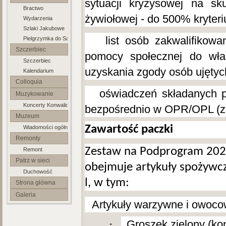
sytuacji kryzysowej na sk
Bractwo
Jakuba Apostoła
żywiołowej - do 500% kryter
Wydarzenia
Szlaki Jakubowe
-
list osób zakwalifikow
Pielgrzymka do Santiago
Szczerbiec
pomocy społecznej do wł
Szczerbiec
uzyskania zgody osób ujętych 
Kalendarium
Colloquia
-
oświadczeń składanych 
Lubuskie
Muzykowanie
Koncerty Konwaliowe
bezpośrednio w OPR/OPL (zał
Muzeum
Zawartość paczki
Wiadomości ogólne
Parafialne
Remonty
Zestaw na Podprogram 202
Remont
Patrz w sieci
obejmuje artykuły spożywcze
Duchowość
l, w tym:
Strona główna
Galeria
1.
Artykuły warzywne i owoc
·
Groszek zielony (ko