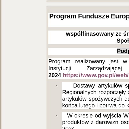
Program Fundusze Europ
współfinasowany ze ś
Społ
Pod
Program realizowany jest w
Instytucji Zarządz
2024
https://www.gov.pl/web
·
Dostawy artykułów s
Regionalnych rozpoczęły 
artykułów spożywczych do
końca lutego i potrwa do 
·
W okresie od wyjścia W
produktów z darowizn o
2024,