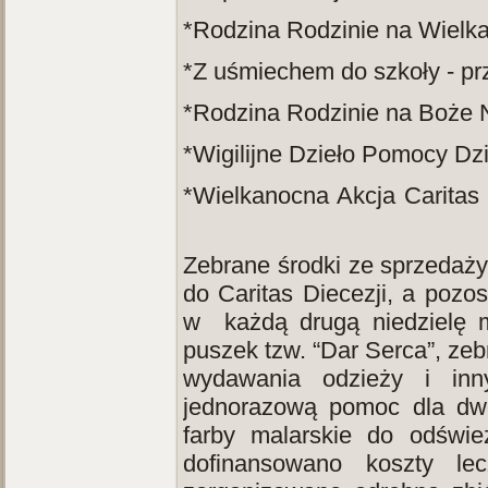
*Rodzina Rodzinie na Wielk
*Z uśmiechem do szkoły - p
*Rodzina Rodzinie na Boże
*Wigilijne Dzieło Pomocy 
*Wielkanocna Akcja Carit
Zebrane środki ze sprzedaż
do Caritas Diecezji, a pozo
w każdą drugą niedzielę m
puszek tzw. “Dar Serca”, ze
wydawania odzieży i inn
jednorazową pomoc dla dwó
farby malarskie do odśwież
dofinansowano koszty le