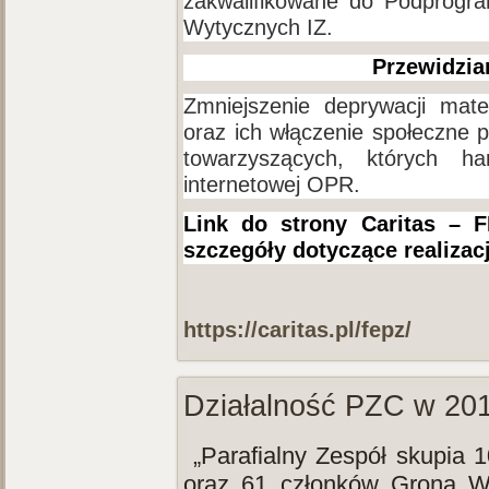
zakwalifikowane do Podprogr
Wytycznych IZ.
Przewidzian
Zmniejszenie deprywacji mater
oraz ich włączenie społeczne p
towarzyszących, których h
internetowej OPR.
Link do strony Caritas – 
szczegóły dotyczące realiza
https://caritas.pl/fepz/
Działalność PZC w 201
„Parafialny Zespół skupia 1
oraz 61 członków Grona Ws