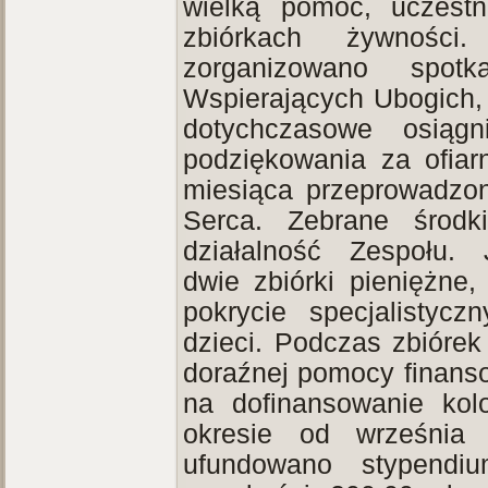
wielką pomoc, uczestn
zbiórkach żywności
zorganizowano spot
Wspierających Ubogich,
dotychczasowe osiągn
podziękowania za ofiar
miesiąca przeprowadzo
Serca. Zebrane środk
działalność Zespołu.
dwie zbiórki pieniężne,
pokrycie specjalistyc
dzieci. Podczas zbiórek
doraźnej pomocy finanso
na dofinansowanie kol
okresie od września
ufundowano stypendi