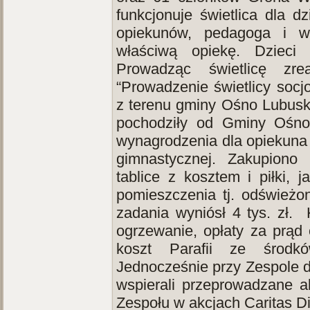
funkcjonuje świetlica dla 
opiekunów, pedagoga i wo
właściwą opiekę. Dzieci 
Prowadząc świetlicę zre
“Prowadzenie świetlicy socjo
z terenu gminy Ośno Lubuski
pochodziły od Gminy Ośno
wynagrodzenia dla opiekuna
gimnastycznej. Zakupiono m
tablice z kosztem i piłki,
pomieszczenia tj. odświeżo
zadania wyniósł 4 tys. zł. 
ogrzewanie, opłaty za prąd
koszt Parafii ze środkó
Jednocześnie przy Zespole d
wspierali przeprowadzane a
Zespołu w akcjach Carit