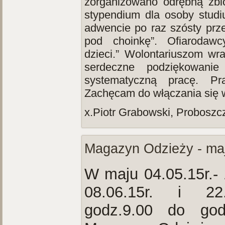
zorganizowano odrębną zbi
stypendium dla osoby studi
adwencie po raz szósty prz
pod choinkę”. Ofiarodaw
dzieci.” Wolontariuszom w
serdeczne podziękowani
systematyczną pracę. Pr
Zachęcam do włączania się w
x.Piotr Grabowski, Proboszc
Magazyn Odzieży - maj
W maju 04.05.15r.- 
08.06.15r. i 22.0
godz.9.00 do god