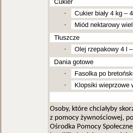
5.
Cukier
·
Cukier biały 4 kg – 4
·
Miód nektarowy wiel
6.
Tłuszcze
·
Olej rzepakowy 4 l –
7.
Dania gotowe
·
Fasolka po bretońsku
·
Klopsiki wieprzowe 
Osoby, które chciałyby skor
z pomocy żywnościowej, pow
Ośrodka Pomocy Społecznej,