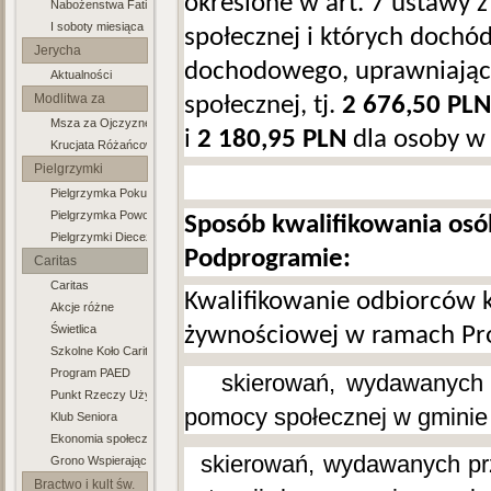
określone w art. 7 ustawy 
Nabożenstwa Fatimskie
soboty
I soboty miesiąca
społecznej i których dochó
Jerycha
dochodowego, uprawniające
Aktualności
Modlitewne
Modlitwa za
społecznej, tj.
2 676,50 PLN
Msza za Ojczyznę
Ojczyznę
i
2 180,95
PLN
dla osoby w 
Krucjata Różańcowa
Pielgrzymki
Pielgrzymka Pokutna do Górzycy
Piesze
Pielgrzymka Powołaniowa do Rokitna
Sposób kwalifikowania osó
Pielgrzymki Diecezjalne
Podprogramie:
Caritas
Caritas
Kwalifikowanie odbiorców
Akcje różne
Świetlica
żywnościowej w ramach Pro
Szkolne Koło Caritas
Program PAED
-
skierowań, wydawanych
Punkt Rzeczy Używanych
pomocy społecznej w gminie 
Klub Seniora
Ekonomia społeczna
-
skierowań, wydawanych p
Grono Wspierających Ubogich
Bractwo i kult św.