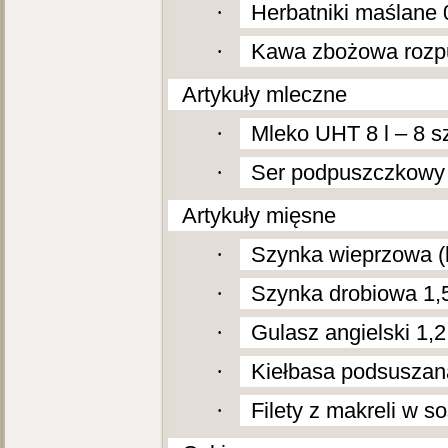
·
Herbatniki maślane 0
·
Kawa zbożowa rozpus
3.
Artykuły mleczne
·
Mleko UHT 8 l – 8 sz
·
Ser podpuszczkowy d
4.
Artykuły mięsne
·
Szynka wieprzowa (k
·
Szynka drobiowa 1,5
·
Gulasz angielski 1,2 
·
Kiełbasa podsuszana
·
Filety z makreli w s