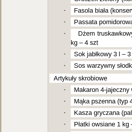
·
Fasola biała (konser
·
Passata pomidorowa 
·
Dżem truskawkowy 
kg – 4 szt
·
Sok jabłkowy 3 l – 3 
·
Sos warzywny słodko
2.
Artykuły skrobiowe
·
Makaron 4-jajeczny w
·
Mąka pszenna (typ 4
·
Kasza gryczana (palo
·
Płatki owsiane 1 kg 