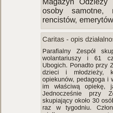
Magazyn Odzieży 
osoby samotne, r
rencistów, emerytów
Caritas - opis działalno
Parafialny Zespół sk
wolantariuszy i 61 c
Ubogich. Ponadto przy Z
dzieci i młodzieży, 
opiekunów, pedagoga i w
im właściwą opiekę, j
Jednocześnie przy Z
skupiający około 30 osó
raz w tygodniu. Czło