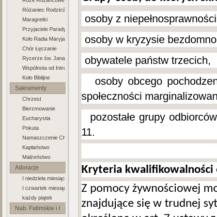
Róże Różancowe
Różaniec Rodziców
-
osoby z niepełnosprawnośc
Maragretki
Przyjaciele Paradyża
-
osoby w kryzysie bezdomno
Koło Radia Maryja
Chór Łęczanie
-
obywatele państw trzecich,
Rycerze św. Jana Pawła II
Wspólnota od Intronizacji NSPJ
Koło Biblijne
-
osoby obcego pochodzeni
Sakramenty
społeczności marginalizowan
Chrzest
Bierzmowanie
-
pozostałe grupy odbiorców 
Eucharystia
Pokuta
11.
Namaszczenie Chorych
Kapłaństwo
Małżeństwo
Kryteria kwalifikowalności
Adoracje
I niedziela miesiąca
Z pomocy żywnościowej mog
I czwartek miesiąca
każdy piątek
znajdujące się w trudnej syt
Nab. Fatimskie i I