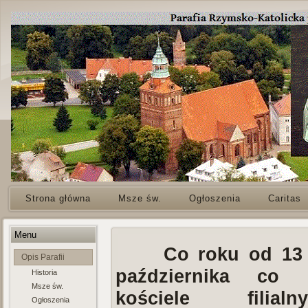
Strona główna
Msze św.
Ogłoszenia
Caritas
Menu
Co roku od 13 m
Opis Parafii
października co
Historia
Msze św.
kościele filia
Ogłoszenia