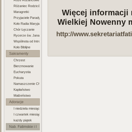
Róże Różancowe
Różaniec Rodziców
Więcej informacji
Maragretki
Przyjaciele Paradyża
Wielkiej Nowenny m
Koło Radia Maryja
Chór Łęczanie
http://www.sekretariatfa
Rycerze św. Jana Pawła II
Wspólnota od Intronizacji NSPJ
Koło Biblijne
Sakramenty
Chrzest
Bierzmowanie
Eucharystia
Pokuta
Namaszczenie Chorych
Kapłaństwo
Małżeństwo
Adoracje
I niedziela miesiąca
I czwartek miesiąca
każdy piątek
Nab. Fatimskie i I