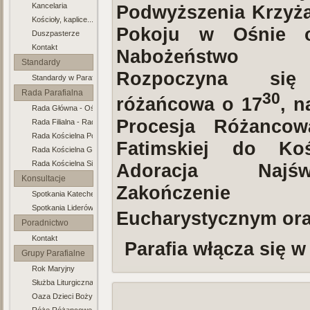
Kancelaria
Podwyższenia Krzyża
Kościoły, kaplice...
Pokoju w Ośnie 
Duszpasterze
Kontakt
Nabożeństwo Fa
Standardy
Rozpoczyna się
Standardy w Parafii
Ochrony Dzieci
Rada Parafialna
30
różańcowa o 17
, n
Rada Główna - Ośno
Procesja Różanco
Rada Filialna - Radachów
Rada Kościelna Połęcko
Fatimskiej do Koś
Rada Kościelna Gronów
Rada Kościelna Sienno
Adoracja Najśw
Konsultacje
Zakończenie 
Spotkania Katechetyczne
Duszp.
Spotkania Liderów Grup
Eucharystycznym ora
Poradnictwo
Kontakt
Rodzinne
Parafia włącza się 
Grupy Parafialne
Rok Maryjny
Służba Liturgiczna Ołtarza
Oaza Dzieci Bożych